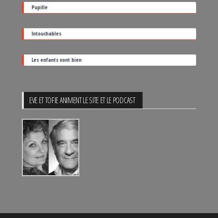
sortie
Pupille
Intouchables
Les enfants vont bien
EVE ET TOFIE ANIMENT LE SITE ET LE PODCAST