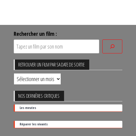
Rechercher un film :
RETROUVER UN FILM PAR SA DATE DE SORTIE
Retrouver
un
film
NOS DERNIÈRES CRITIQUES
par
Les meutes
sa
date
Réparer les vivants
de