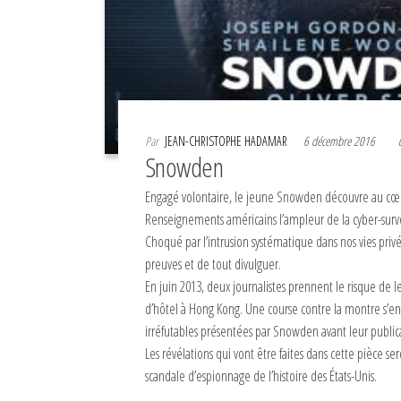
Par
JEAN-CHRISTOPHE HADAMAR
6 décembre 2016
Snowden
Engagé volontaire, le jeune Snowden découvre au cœu
Renseignements américains l’ampleur de la cyber-surve
Choqué par l’intrusion systématique dans nos vies privé
preuves et de tout divulguer.
En juin 2013, deux journalistes prennent le risque de
d’hôtel à Hong Kong. Une course contre la montre s’en
irréfutables présentées par Snowden avant leur public
Les révélations qui vont être faites dans cette pièce s
scandale d’espionnage de l’histoire des États-Unis.