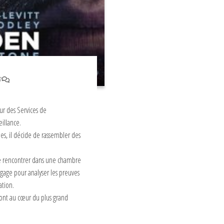
0
r des Services de
illance.
es, il décide de rassembler des
 le rencontrer dans une chambre
gage pour analyser les preuves
ation.
eront au cœur du plus grand