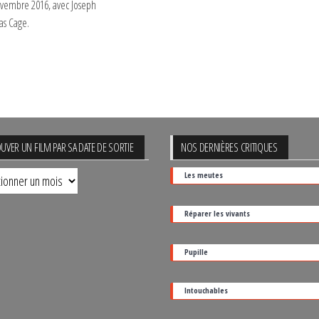
novembre 2016, avec Joseph
as Cage.
UVER UN FILM PAR SA DATE DE SORTIE
NOS DERNIÈRES CRITIQUES
uver
Les meutes
Réparer les vivants
Pupille
Intouchables