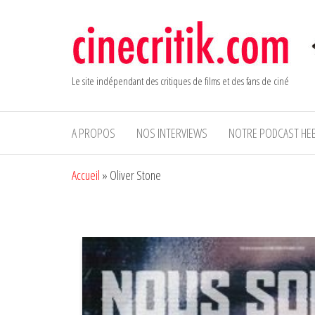
Aller
au
contenu
Le site indépendant des critiques de films et des fans de ciné
A PROPOS
NOS INTERVIEWS
NOTRE PODCAST HE
Accueil
»
Oliver Stone