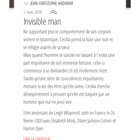
Par
JEAN-CHRISTOPHE HADAMAR
2 mars 2020
0
Invisible man
Ne supportant plus le comportement de son conjoint
violent et tyrannique, Cecilia prend la fuite une nuit et
se réfugie auprès de sa sœur.
Mais quand l’homme se suicide en laissant à Cecilia une
part importante de son immense fortune, celle-ci
commence à se demander s’il est réellement mort.
Tandis qu’une série de coïncidences inquiétantes
menace la vie des êtres qu’elle aime, Cecilia cherche
désespérément à prouver qu’elle est traquée par un
homme que nul ne peut voir.
Film américain de Leigh Whannell, sorti en France le 26
février 2020 avec Elisabeth Moss, Oliver Jackson-Cohen et
Harriet Dyer.
LIRE LA CRITIQUE