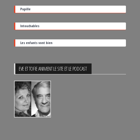
sortie
Pupille
Intouchables
Les enfants vont bien
EVE ET TOFIE ANIMENT LE SITE ET LE PODCAST