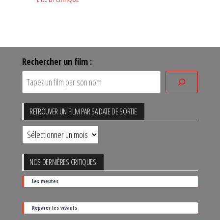
Rechercher un film :
RETROUVER UN FILM PAR SA DATE DE SORTIE
Retrouver
un
film
NOS DERNIÈRES CRITIQUES
par
Les meutes
sa
date
Réparer les vivants
de