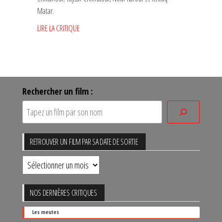
Matar.
LIRE LA CRITIQUE
Rechercher un film :
RETROUVER UN FILM PAR SA DATE DE SORTIE
Retrouver
un
film
NOS DERNIÈRES CRITIQUES
par
Les meutes
sa