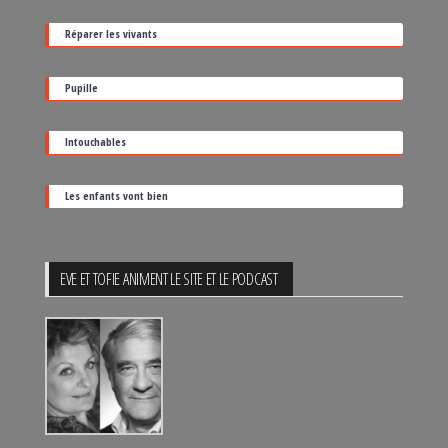
date
Réparer les vivants
de
sortie
Pupille
Intouchables
Les enfants vont bien
EVE ET TOFIE ANIMENT LE SITE ET LE PODCAST