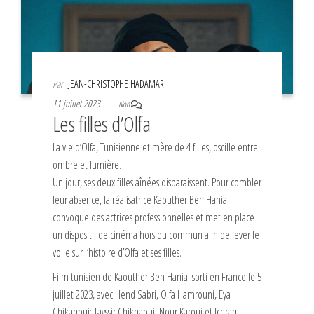
Par
JEAN-CHRISTOPHE HADAMAR
11 juillet 2023
Non
Les filles d’Olfa
La vie d’Olfa, Tunisienne et mère de 4 filles, oscille entre
ombre et lumière.
Un jour, ses deux filles aînées disparaissent. Pour combler
leur absence, la réalisatrice Kaouther Ben Hania
convoque des actrices professionnelles et met en place
un dispositif de cinéma hors du commun afin de lever le
voile sur l’histoire d’Olfa et ses filles.
Film tunisien de Kaouther Ben Hania, sorti en France le 5
juillet 2023, avec Hend Sabri, Olfa Hamrouni, Eya
Chikahoui; Tayssir Chikhaoui, Nour Karoui et Ichraq