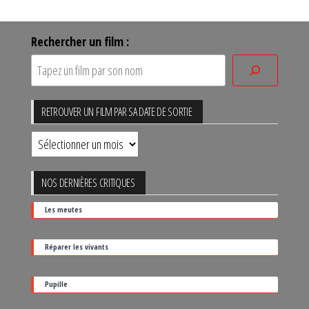
Rechercher un film :
RETROUVER UN FILM PAR SA DATE DE SORTIE
Retrouver
un
film
NOS DERNIÈRES CRITIQUES
par
Les meutes
sa
date
Réparer les vivants
de
sortie
Pupille