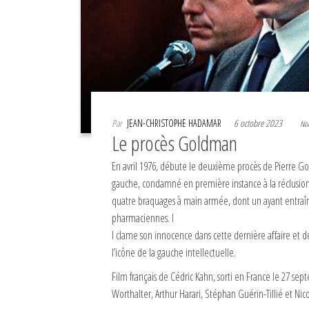
Par
JEAN-CHRISTOPHE HADAMAR
6 octobre 2023
No
Le procès Goldman
En avril 1976, débute le deuxième procès de Pierre G
gauche, condamné en première instance à la réclusion
quatre braquages à main armée, dont un ayant entraî
pharmaciennes. I
l clame son innocence dans cette dernière affaire et 
l’icône de la gauche intellectuelle.
Film français de Cédric Kahn, sorti en France le 27 se
Worthalter, Arthur Harari, Stéphan Guérin-Tillié et Nic