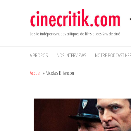
Aller
au
contenu
Le site indépendant des critiques de films et des fans de ciné
A PROPOS
NOS INTERVIEWS
NOTRE PODCAST HE
Accueil
»
Nicolas Briançon