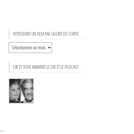
RETROUVER UN FILM PAR SA DATE DE SORTIE
Retrouver
un
film
EVE ET TOFIE ANIMENT LE SITE ET LE PODCAST
par
sa
date
de
sortie