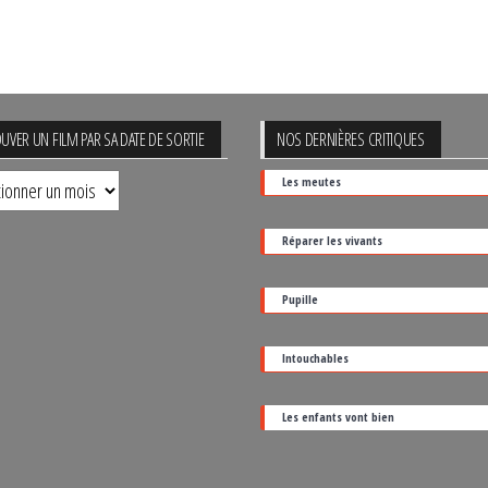
UVER UN FILM PAR SA DATE DE SORTIE
NOS DERNIÈRES CRITIQUES
uver
Les meutes
Réparer les vivants
Pupille
Intouchables
Les enfants vont bien