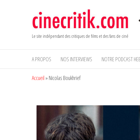
Aller
au
contenu
Le site indépendant des critiques de films et des fans de ciné
A PROPOS
NOS INTERVIEWS
NOTRE PODCAST HE
Accueil
»
Nicolas Boukhrief