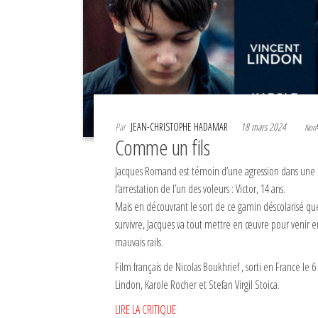
Par
JEAN-CHRISTOPHE HADAMAR
18 mars 2024
Non
Comme un fils
Jacques Romand est témoin d’une agression dans une é
l’arrestation de l’un des voleurs : Victor, 14 ans.
Mais en découvrant le sort de ce gamin déscolarisé que
survivre, Jacques va tout mettre en œuvre pour venir en
mauvais rails.
Film français de Nicolas Boukhrief , sorti en France le 
Lindon, Karole Rocher et Stefan Virgil Stoica.
LIRE LA CRITIQUE