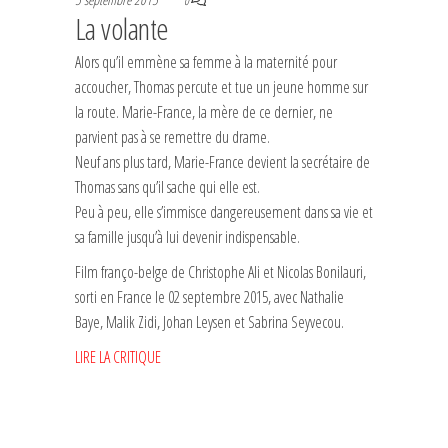
0
La volante
Alors qu’il emmène sa femme à la maternité pour
accoucher, Thomas percute et tue un jeune homme sur
la route. Marie-France, la mère de ce dernier, ne
parvient pas à se remettre du drame.
Neuf ans plus tard, Marie-France devient la secrétaire de
Thomas sans qu’il sache qui elle est.
Peu à peu, elle s’immisce dangereusement dans sa vie et
sa famille jusqu’à lui devenir indispensable.
Film franço-belge de Christophe Ali et Nicolas Bonilauri,
sorti en France le 02 septembre 2015, avec Nathalie
Baye, Malik Zidi, Johan Leysen et Sabrina Seyvecou.
LIRE LA CRITIQUE