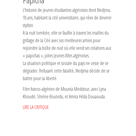
L’histoire de jeunes étudiantes algéroises dont Nedjma,
18 ans, habitant la cité universitaire, qui rêve de devenir
styliste.
A la nuit tombée, elle se faufile à travers les mailles du
grillage de la Cité avec ses meilleures amies pour
rejoindre la boîte de nuit où elle vend ses créations aux
« papichas », jolies jeunes filles algéroises.
La situation politique et sociale du pays ne cesse de se
dégrader. Refusant cette fatalité, Nedjma décide de se
battre pour sa liberté.
Film franco-algérien de Mounia Meddour, avec Lyna
Khoudri, Shirine Boutella, et Amira Hilda Douaouda.
LIRE LA CRITIQUE