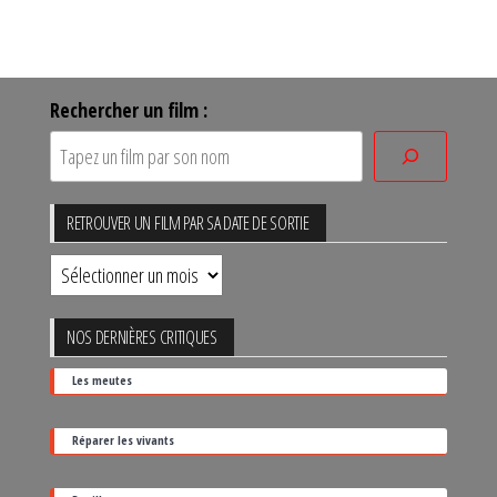
Rechercher un film :
RETROUVER UN FILM PAR SA DATE DE SORTIE
Retrouver
un
film
NOS DERNIÈRES CRITIQUES
par
Les meutes
sa
date
Réparer les vivants
de
sortie