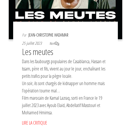
Par
JEAN-CHRISTOPHE HADAMAR
25 juillet 2023
Non
Les meutes
Dans les faubourgs populaires de Casablanca, Hassan et
Issam, père et fils, vivent au jour le jour, enchaînant les
petits trafics pour la pègre locale.
Un soir, ils sont chargés de kidnapper un homme mais
l’opération tourne mal…
Film marocain de Kamal Lazraq, sorti en France le 19
juillet 2023 avec Ayoub Elaid, Abdellatif Masstouri et
Mohamed Hmimsa.
LIRE LA CRITIQUE