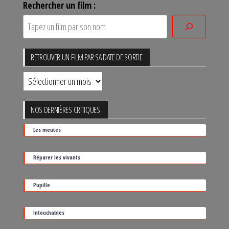
Rechercher un film :
RETROUVER UN FILM PAR SA DATE DE SORTIE
Retrouver
un
film
NOS DERNIÈRES CRITIQUES
par
Les meutes
sa
date
Réparer les vivants
de
sortie
Pupille
Intouchables