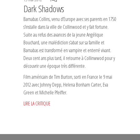
Dark Shadows
Barnabas Collins, venu d’Europe avec ses parents en 1750
s’installe dans la ville de Collinwood et y fait fortune.
Suite au refus des avances de la jeune Angélique
Bouchard, une malédiction s’abat sur sa famille et
Barnabas est transformé en vampire et enterré vivant.
Deux cent ans plus tard, il retourne à Collinwwod pour y
découvrir une époque très différente.
Film américain de Tim Burton, sorti en France le 9 mai
2012 avec Johnny Depp, Helena Bonham Carter, Eva
Green et Michelle Pfeiffer.
LIRE LA CRITIQUE