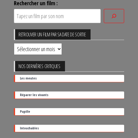
Rechercher un film :
RETROUVER UN FILM PAR SA DATE DE SORTIE
Retrouver
un
film
NOS DERNIÈRES CRITIQUES
par
Les meutes
sa
date
Réparer les vivants
de
sortie
Pupille
Intouchables