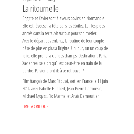
La ritournelle
Brigitte et Xavier sont éleveurs bovins en Normandie.
Elle est rêveuse, la tête dans les étoiles. Lui, les pieds
ancrés dans la terre, vit surtout pour son métier.
Avec le départ des enfants, la routine de leur couple
pèse de plus en plus à Brigitte. Un jour, sur un coup de
folie, elle prend la clef des champs. Destination : Paris.
Xavier réalise alors qu’il est peut-être en train de la
perdre. Parviendront-ils à se retrouver ?
Film français de Marc Fitoussi, sorti en France le 11 juin
2014, avec Isabelle Huppert, Jean-Pierre Darroussin,
Michael Nyqvist, Pio Marmai et Anaïs Demoustier.
LIRE LA CRITIQUE