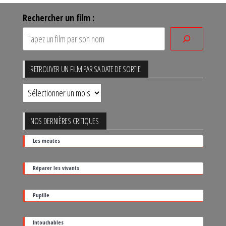
Rechercher un film :
RETROUVER UN FILM PAR SA DATE DE SORTIE
Retrouver
un
film
NOS DERNIÈRES CRITIQUES
par
Les meutes
sa
date
Réparer les vivants
de
sortie
Pupille
Intouchables