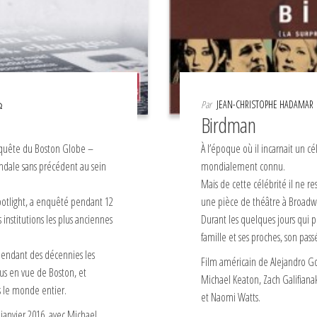
Par
JEAN-CHRISTOPHE HADAMAR
Birdman
 enquête du Boston Globe –
À l’époque où il incarnait un c
andale sans précédent au sein
mondialement connu.
Mais de cette célébrité il ne r
Spotlight, a enquêté pendant 12
une pièce de théâtre à Broadwa
 institutions les plus anciennes
Durant les quelques jours qui pr
famille et ses proches, son pass
pendant des décennies les
Film américain de Alejandro Gonz
plus en vue de Boston, et
Michael Keaton, Zach Galifian
s le monde entier.
et Naomi Watts.
janvier 2016, avec Michael