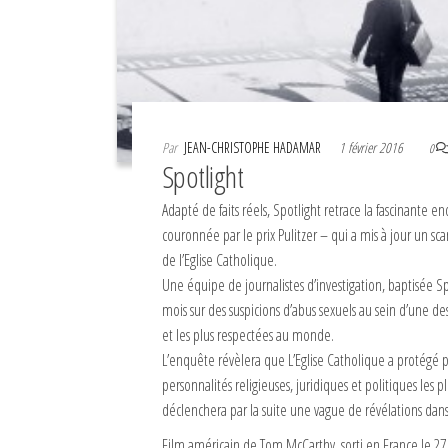
Par
JEAN-CHRISTOPHE HADAMAR
1 février 2016
0
Spotlight
Adapté de faits réels, Spotlight retrace la fascinante
couronnée par le prix Pulitzer – qui a mis à jour un sc
de l’Eglise Catholique.
Une équipe de journalistes d’investigation, baptisée 
mois sur des suspicions d’abus sexuels au sein d’une des
et les plus respectées au monde.
L’enquête révèlera que L’Eglise Catholique a protégé 
personnalités religieuses, juridiques et politiques les 
déclenchera par la suite une vague de révélations dan
Film américain de Tom McCarthy, sorti en France le 27 