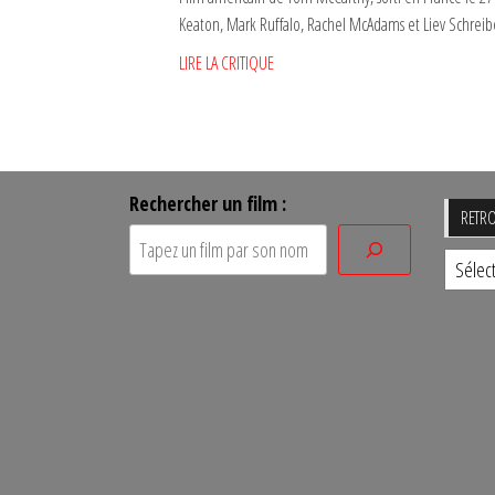
Keaton, Mark Ruffalo, Rachel McAdams et Liev Schreib
LIRE LA CRITIQUE
Rechercher un film :
RETRO
Retro
un
film
par
sa
date
de
sortie