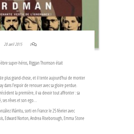
20 avril 2015
0
élèbre super-héros, Riggan Thomson était
este plus grand-chose, et il tente aujourd’hui de monter
y dans l’espoir de renouer avec sa gloire perdue.
écèdent la première, il va devoir tout affronter : sa
é, ses rêves et son ego…
ález Iñárritu, sorti en France le 25 février avec
akis, Edward Norton, Andrea Riseborough, Emma Stone