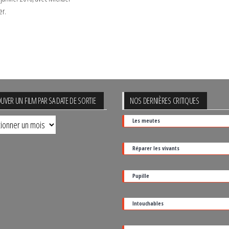
er.
UVER UN FILM PAR SA DATE DE SORTIE
NOS DERNIÈRES CRITIQUES
uver
Les meutes
Réparer les vivants
Pupille
Intouchables