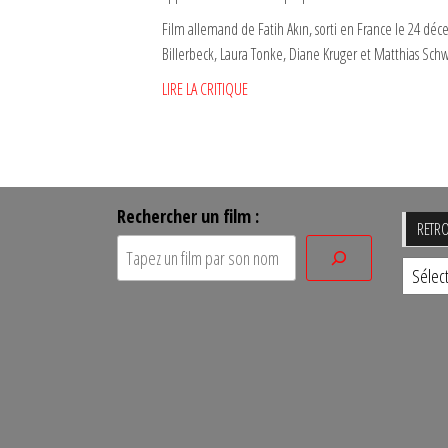
Film allemand de Fatih Akın, sorti en France le 24 dé
Billerbeck, Laura Tonke, Diane Kruger et Matthias Sch
LIRE LA CRITIQUE
Rechercher un film :
RETRO
Retro
un
film
par
sa
date
de