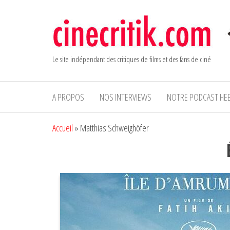
Aller
au
contenu
Le site indépendant des critiques de films et des fans de ciné
A PROPOS
NOS INTERVIEWS
NOTRE PODCAST HE
Accueil
»
Matthias Schweighöfer