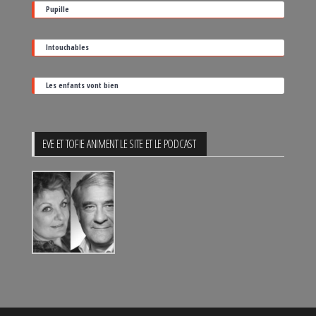
sortie
Pupille
Intouchables
Les enfants vont bien
EVE ET TOFIE ANIMENT LE SITE ET LE PODCAST