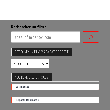
Rechercher un film :
RETROUVER UN FILM PAR SA DATE DE SORTIE
Retrouver
un
film
NOS DERNIÈRES CRITIQUES
par
Les meutes
sa
date
Réparer les vivants
de