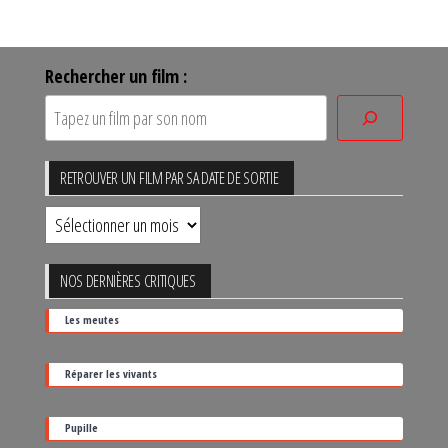
Rechercher un film :
RETROUVER UN FILM PAR SA DATE DE SORTIE
Retrouver
un
film
NOS DERNIÈRES CRITIQUES
par
Les meutes
sa
date
Réparer les vivants
de
sortie
Pupille