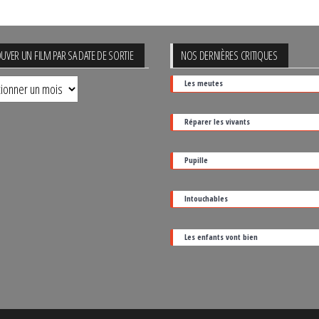
UVER UN FILM PAR SA DATE DE SORTIE
NOS DERNIÈRES CRITIQUES
uver
Les meutes
Réparer les vivants
Pupille
Intouchables
Les enfants vont bien