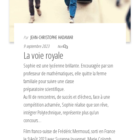
Par
JEAN-CHRISTOPHE HADAMAR
9 septembre 2023
Non
La voie royale
Sophie est une lycéenne brillante. Encouragée par son
professeur de mathématiques, elle quitte la ferme
familiale pour suivre une classe
préparatoire scientifique.
Au fil de rencontres, de succès et d’échecs, face à une
compétition acharnée, Sophie réalise que son rêve,
intégrer Polytechnique, représente plus qu’un
concours…
Film franco-suisse de Frédéric Mermoud, sorti en France
le 9 Août 2023 avec Suzanne Jouannet, Marie Colomb,