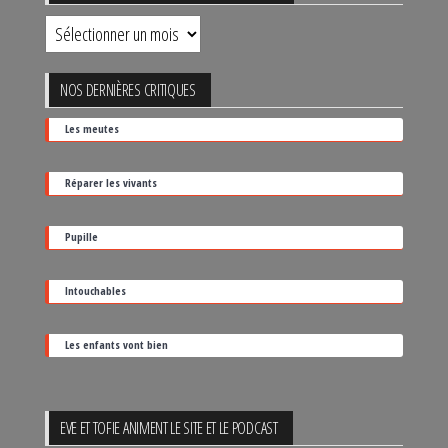
Retrouver
un
film
NOS DERNIÈRES CRITIQUES
par
Les meutes
sa
date
Réparer les vivants
de
sortie
Pupille
Intouchables
Les enfants vont bien
EVE ET TOFIE ANIMENT LE SITE ET LE PODCAST