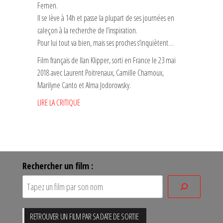
Femen.
Il se lève à 14h et passe la plupart de ses journées en
caleçon à la recherche de l’inspiration.
Pour lui tout va bien, mais ses proches s’inquiètent…
Film français de Ilan Klipper, sorti en France le 23 mai
2018 avec Laurent Poitrenaux, Camille Chamoux,
Marilyne Canto et Alma Jodorowsky.
LIRE LA CRITIQUE
Rechercher un film :
RETROUVER UN FILM PAR SA DATE DE SORTIE