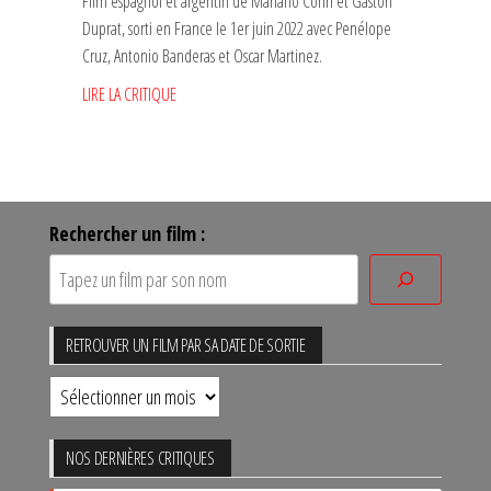
Film espagnol et argentin de Mariano Cohn et Gastón
Duprat, sorti en France le 1er juin 2022 avec Penélope
Cruz, Antonio Banderas et Oscar Martinez.
LIRE LA CRITIQUE
Rechercher un film :
RETROUVER UN FILM PAR SA DATE DE SORTIE
Retrouver
un
film
NOS DERNIÈRES CRITIQUES
par