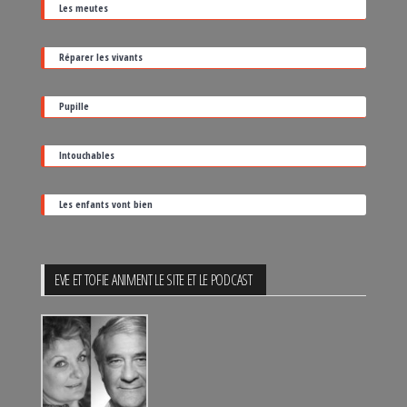
Les meutes
sa
date
Réparer les vivants
de
sortie
Pupille
Intouchables
Les enfants vont bien
EVE ET TOFIE ANIMENT LE SITE ET LE PODCAST