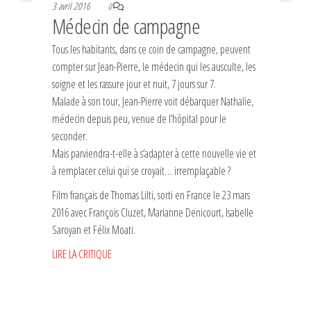
3 avril 2016
0
Médecin de campagne
Tous les habitants, dans ce coin de campagne, peuvent
compter sur Jean-Pierre, le médecin qui les ausculte, les
soigne et les rassure jour et nuit, 7 jours sur 7.
Malade à son tour, Jean-Pierre voit débarquer Nathalie,
médecin depuis peu, venue de l’hôpital pour le
seconder.
Mais parviendra-t-elle à s’adapter à cette nouvelle vie et
à remplacer celui qui se croyait… irremplaçable ?
Film français de Thomas Lilti, sorti en France le 23 mars
2016 avec François Cluzet, Marianne Denicourt, Isabelle
Saroyan et Félix Moati.
LIRE LA CRITIQUE