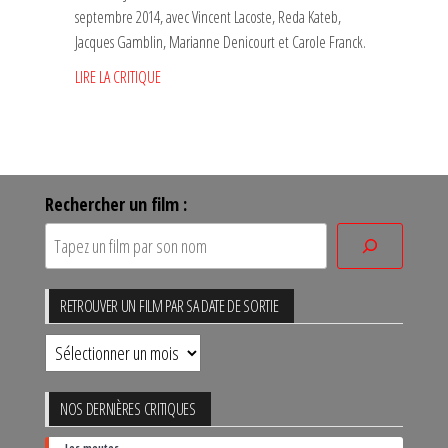
septembre 2014, avec Vincent Lacoste, Reda Kateb,
Jacques Gamblin, Marianne Denicourt et Carole Franck.
LIRE LA CRITIQUE
Rechercher un film :
RETROUVER UN FILM PAR SA DATE DE SORTIE
Retrouver
un
film
NOS DERNIÈRES CRITIQUES
par
Les meutes