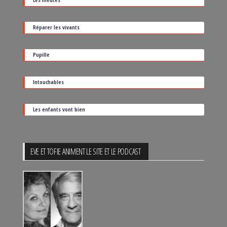
sa
date
Réparer les vivants
de
sortie
Pupille
Intouchables
Les enfants vont bien
EVE ET TOFIE ANIMENT LE SITE ET LE PODCAST