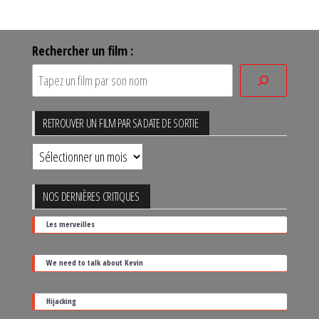
Rechercher un film :
RETROUVER UN FILM PAR SA DATE DE SORTIE
Retrouver
un
film
NOS DERNIÈRES CRITIQUES
par
Les merveilles
sa
date
We need to talk about Kevin
de
sortie
Hijacking