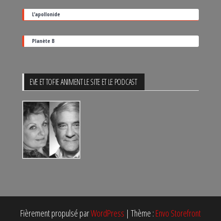
L’apollonide
Planète B
EVE ET TOFIE ANIMENT LE SITE ET LE PODCAST
Fièrement propulsé par
WordPress
|
Thème :
Envo Storefront