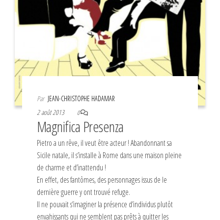
Par
JEAN-CHRISTOPHE HADAMAR
2 août 2013
0
Magnifica Presenza
Pietro a un rêve, il veut être acteur ! Abandonnant sa
Sicile natale, il s’installe à Rome dans une maison pleine
de charme et d’inattendu !
En effet, des fantômes, des personnages issus de le
dernière guerre y ont trouvé refuge.
Il ne pouvait s’imaginer la présence d’individus plutôt
envahissants qui ne semblent pas prêts à quitter les