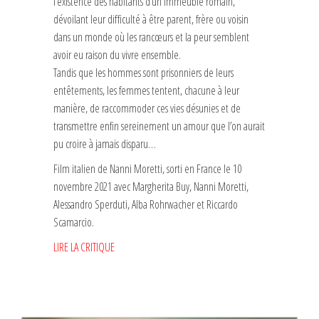
l’existence des habitants d’un immeuble romain,
dévoilant leur difficulté à être parent, frère ou voisin
dans un monde où les rancœurs et la peur semblent
avoir eu raison du vivre ensemble.
Tandis que les hommes sont prisonniers de leurs
entêtements, les femmes tentent, chacune à leur
manière, de raccommoder ces vies désunies et de
transmettre enfin sereinement un amour que l’on aurait
pu croire à jamais disparu…
Film italien de Nanni Moretti, sorti en France le 10
novembre 2021 avec Margherita Buy, Nanni Moretti,
Alessandro Sperduti, Alba Rohrwacher et Riccardo
Scamarcio.
LIRE LA CRITIQUE