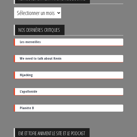
Retrouver
un
film
NOS DERNIÈRES CRITIQUES
par
Les merveilles
sa
date
We need to talk about Kevin
de
sortie
Hijacking
L’apollonide
Planète B
EVE ET TOFIE ANIMENT LE SITE ET LE PODCAST