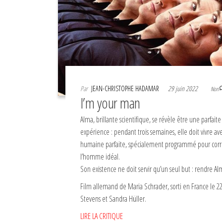
Par
JEAN-CHRISTOPHE HADAMAR
29 juin 2022
Non
I’m your man
Alma, brillante scientifique, se révèle être une parfai
expérience : pendant trois semaines, elle doit vivre a
humaine parfaite, spécialement programmé pour corre
l’homme idéal.
Son existence ne doit servir qu’un seul but : rendre A
Film allemand de Maria Schrader, sorti en France le 2
Stevens et Sandra Hüller.
LIRE LA CRITIQUE