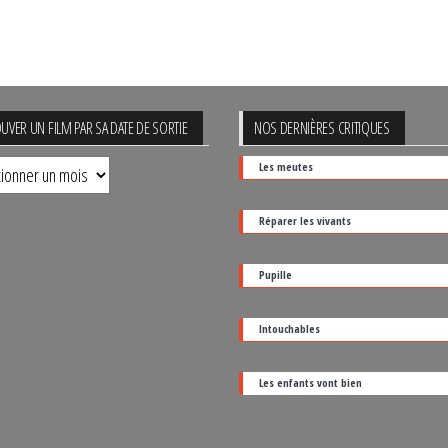
UVER UN FILM PAR SA DATE DE SORTIE
NOS DERNIÈRES CRITIQUES
uver
Les meutes
Réparer les vivants
Pupille
Intouchables
Les enfants vont bien