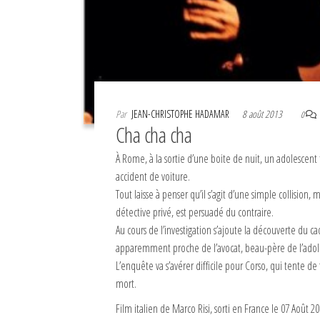
Par
JEAN-CHRISTOPHE HADAMAR
8 août 2013
0
Cha cha cha
À Rome, à la sortie d’une boite de nuit, un adolescent
accident de voiture.
Tout laisse à penser qu’il s’agit d’une simple collision, 
détective privé, est persuadé du contraire.
Au cours de l’investigation s’ajoute la découverte du c
apparemment proche de l’avocat, beau-père de l’adol
L’enquête va s’avérer difficile pour Corso, qui tente de f
mort.
Film italien de Marco Risi, sorti en France le 07 Août 2