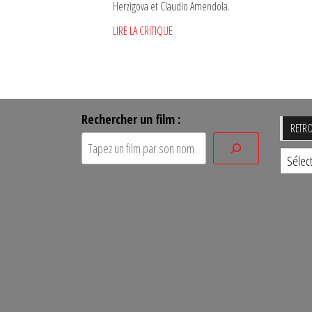
Herzigova et Claudio Amendola.
LIRE LA CRITIQUE
Rechercher un film :
RETRO
Retro
un
film
par
sa
date
de
sortie