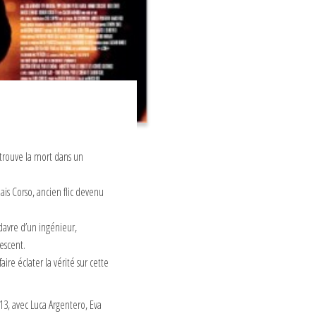
 trouve la mort dans un
mais Corso, ancien flic devenu
adavre d’un ingénieur,
escent.
aire éclater la vérité sur cette
013, avec Luca Argentero, Eva