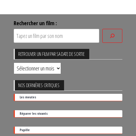
Rechercher un film :
RETROUVER UN FILM PAR SA DATE DE SORTIE
Retrouver
un
film
NOS DERNIÈRES CRITIQUES
par
Les meutes
sa
date
Réparer les vivants
de
sortie
Pupille