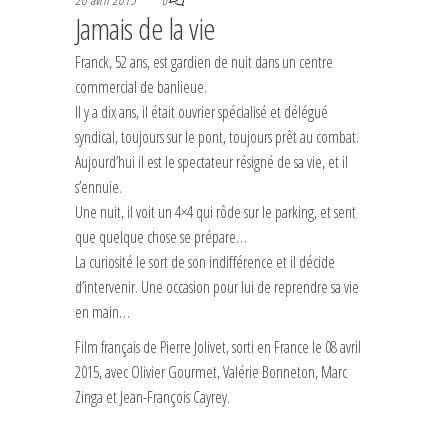
0
Jamais de la vie
Franck, 52 ans, est gardien de nuit dans un centre
commercial de banlieue.
Il y a dix ans, il était ouvrier spécialisé et délégué
syndical, toujours sur le pont, toujours prêt au combat.
Aujourd’hui il est le spectateur résigné de sa vie, et il
s’ennuie.
Une nuit, il voit un 4×4 qui rôde sur le parking, et sent
que quelque chose se prépare…
La curiosité le sort de son indifférence et il décide
d’intervenir. Une occasion pour lui de reprendre sa vie
en main…
Film français de Pierre Jolivet, sorti en France le 08 avril
2015, avec Olivier Gourmet, Valérie Bonneton, Marc
Zinga et Jean-François Cayrey.