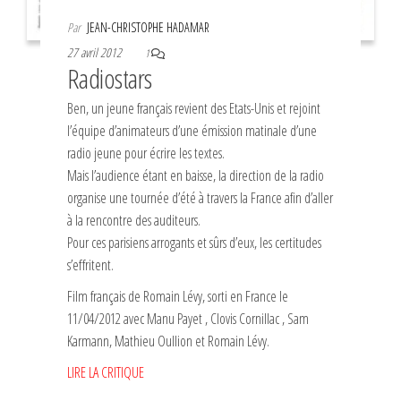
Par
JEAN-CHRISTOPHE HADAMAR
27 avril 2012
1
Radiostars
Ben, un jeune français revient des Etats-Unis et rejoint
l’équipe d’animateurs d’une émission matinale d’une
radio jeune pour écrire les textes.
Mais l’audience étant en baisse, la direction de la radio
organise une tournée d’été à travers la France afin d’aller
à la rencontre des auditeurs.
Pour ces parisiens arrogants et sûrs d’eux, les certitudes
s’effritent.
Film français de Romain Lévy, sorti en France le
11/04/2012 avec Manu Payet , Clovis Cornillac , Sam
Karmann, Mathieu Oullion et Romain Lévy.
LIRE LA CRITIQUE