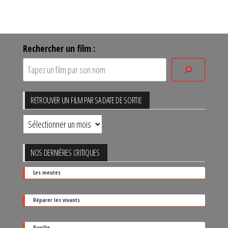
Rechercher un film :
RETROUVER UN FILM PAR SA DATE DE SORTIE
Retrouver
un
film
NOS DERNIÈRES CRITIQUES
par
Les meutes
sa
date
Réparer les vivants
de
sortie
Pupille