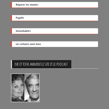
date
Réparer les vivants
de
sortie
Pupille
Intouchables
Les enfants vont bien
EVE ET TOFIE ANIMENT LE SITE ET LE PODCAST