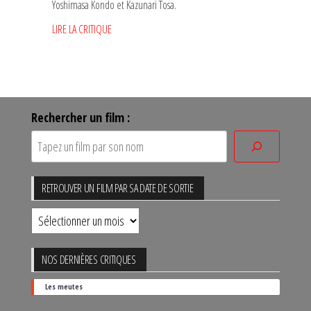
Yoshimasa Kondo et Kazunari Tosa.
LIRE LA CRITIQUE
Rechercher un film :
RETROUVER UN FILM PAR SA DATE DE SORTIE
Retrouver
un
film
NOS DERNIÈRES CRITIQUES
par
Les meutes
sa