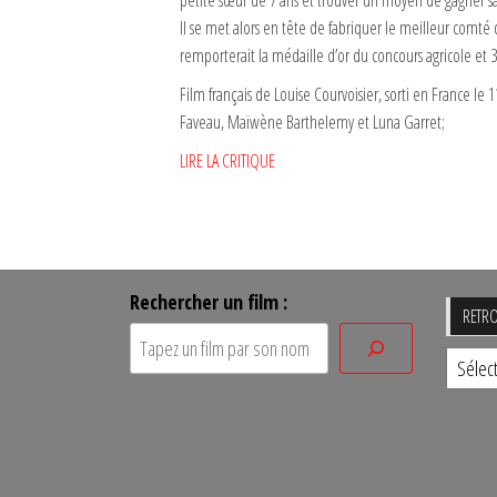
petite sœur de 7 ans et trouver un moyen de gagner sa
Il se met alors en tête de fabriquer le meilleur comté d
remporterait la médaille d’or du concours agricole et 3
Film français de Louise Courvoisier, sorti en France l
Faveau, Maïwène Barthelemy et Luna Garret;
LIRE LA CRITIQUE
Rechercher un film :
RETRO
Retro
un
film
par
sa