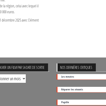
 vie.
e la région, celui avec lequel il
0 000 euros.
e 11 décembre 2025 avec Clément
UVER UN FILM PAR SA DATE DE SORTIE
NOS DERNIÈRES CRITIQUES
uver
Les meutes
Réparer les vivants
Pupille