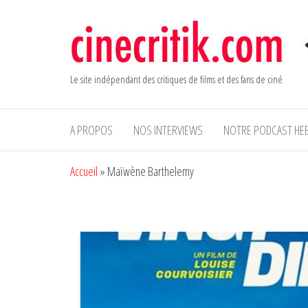
Aller
au
contenu
Le site indépendant des critiques de films et des fans de ciné
A PROPOS
NOS INTERVIEWS
NOTRE PODCAST HE
Accueil
»
Maïwène Barthelemy