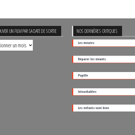
UVER UN FILM PAR SA DATE DE SORTIE
NOS DERNIÈRES CRITIQUES
uver
Les meutes
Réparer les vivants
Pupille
Intouchables
Les enfants vont bien