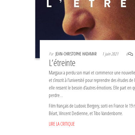
Par
JEAN-CHRISTOPHE HADAMAR
1 juin 2021
0
L’étreinte
Margaux a perdu son mari et commence une nouvelle vie
et s’inscrit à l’université pour reprendre des études de
elle ressent le besoin d’autres émotions. Elle part en 
perdre…
Film français de Ludovic Bergery, sorti en France le 
Béart, Vincent Dedienne, et Tibo Vandenborre.
LIRE LA CRITIQUE