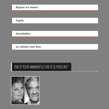
date
Réparer les vivants
de
sortie
Pupille
Intouchables
Les enfants vont bien
EVE ET TOFIE ANIMENT LE SITE ET LE PODCAST