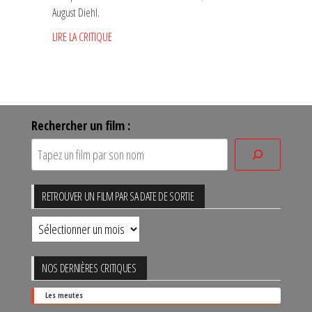
August Diehl.
LIRE LA CRITIQUE
Rechercher un film :
RETROUVER UN FILM PAR SA DATE DE SORTIE
Retrouver
un
film
NOS DERNIÈRES CRITIQUES
par
Les meutes
sa