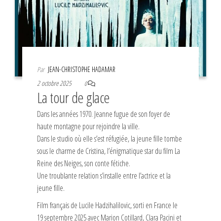
Par
JEAN-CHRISTOPHE HADAMAR
2 octobre 2025
0
La tour de glace
Dans les années 1970. Jeanne fugue de son foyer de
haute montagne pour rejoindre la ville.
Dans le studio où elle s’est réfugiée, la jeune fille tombe
sous le charme de Cristina, l’énigmatique star du film La
Reine des Neiges, son conte fétiche.
Une troublante relation s’installe entre l’actrice et la
jeune fille.
Film français de Lucile Hadzihalilovic, sorti en France le
19 septembre 2025 avec Marion Cotillard, Clara Pacini et