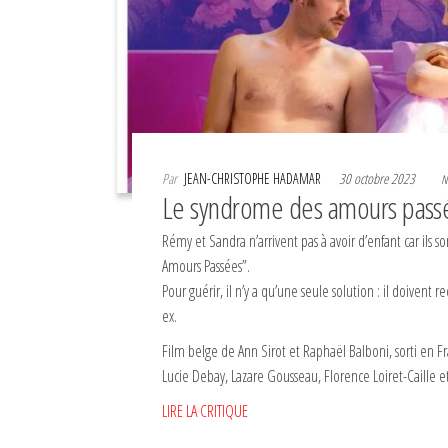
Par
JEAN-CHRISTOPHE HADAMAR
30 octobre 2023
N
Le syndrome des amours pass
Rémy et Sandra n’arrivent pas à avoir d’enfant car ils 
Amours Passées”.
Pour guérir, il n’y a qu’une seule solution : il doivent 
ex.
Film belge de Ann Sirot et Raphaël Balboni, sorti en F
Lucie Debay, Lazare Gousseau, Florence Loiret-Caille 
LIRE LA CRITIQUE