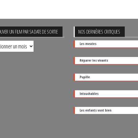
UVER UN FILM PAR SA DATE DE SORTIE
NOS DERNIÈRES CRITIQUES
uver
Les meutes
Réparer les vivants
Pupille
Intouchables
Les enfants vont bien