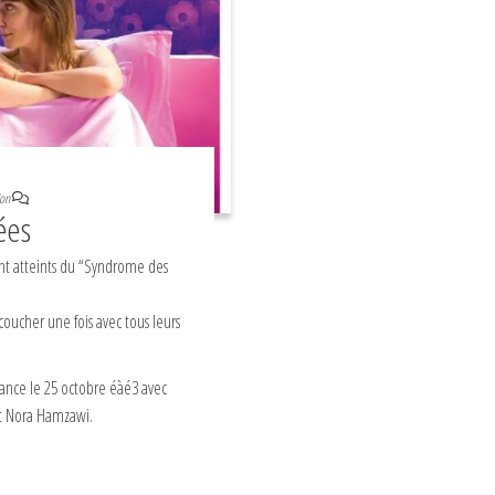
on
ées
sont atteints du “Syndrome des
recoucher une fois avec tous leurs
rance le 25 octobre éàé3 avec
et Nora Hamzawi.