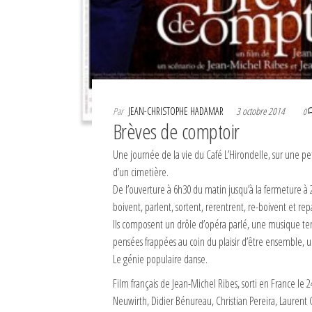
Par
JEAN-CHRISTOPHE HADAMAR
3 octobre 2014
0
Brèves de comptoir
Une journée de la vie du Café L’Hirondelle, sur une pe
d’un cimetière.
De l’ouverture à 6h30 du matin jusqu’à la fermeture à 2
boivent, parlent, sortent, rerentrent, re-boivent et rep
Ils composent un drôle d’opéra parlé, une musique te
pensées frappées au coin du plaisir d’être ensemble, un
Le génie populaire danse.
Film français de Jean-Michel Ribes, sorti en France le
Neuwirth, Didier Bénureau, Christian Pereira, Laurent