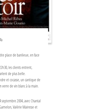
tite place de banlieue, en face
2h30, les clients entrent,
arlent de plus belle.
ndre et cocasse, un cantique de
 verre de vin blanc à la main.
 24 septembre 2004, avec Chantal
 Gamelon, Valérie Mairesse et