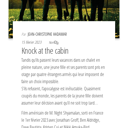
Par
JEAN-CHRISTOPHE HADAMAR
15 février 2023
Non
Knock at the cabin
Tandis qu’ils passent leurs vacances dans un chalet en
pleine nature, une jeune fille et ses parents sont pris en
otage par quatre étrangers armés qui leur imposent de
faire un choix impossible.
S’ils refusent, l’apocalypse est inéluctable. Quasiment
coupés du monde, les parents de la jeune fille doivent
assumer leur décision avant qu’il ne soit trop tard…
Film américain de M. Night Shyamalan, sorti en France
le 1er février 2023 avec Jonathan Groff, Ben Aldridge,
Dave Bautista, Kristen Cui et Nikki Amuka-Bird.