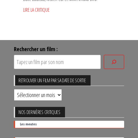
LIRE LA CRITIQUE
Rechercher un film :
RETROUVER UN FILM PAR SA DATE DE SORTIE
Retrouver
un
film
NOS DERNIÈRES CRITIQUES
par
Les meutes
sa
date