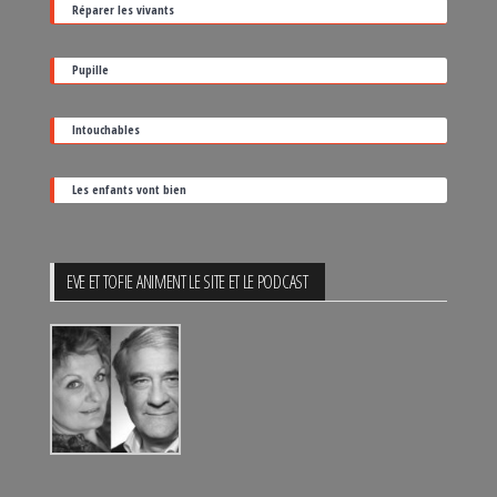
Réparer les vivants
de
sortie
Pupille
Intouchables
Les enfants vont bien
EVE ET TOFIE ANIMENT LE SITE ET LE PODCAST