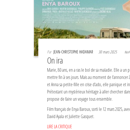
Par
JEAN-CHRISTOPHE HADAMAR
30 mars 2025
Non
On ira
Marie, 80 ans, en a ras le bol de sa maladie. Elle a un p
mettre fin à ses jours. Mais au moment de l’annoncer à 
et Anna sa petite-fille en crise d’ado, elle panique 
Prétextant un mystérieux héritage à aller chercher dan
propose de faire un voyage tous ensemble.
Film français de Enya Baroux, sorti le 12 mars 2025, ave
David Ayala et Juliette Gasquet.
LIRE LA CRITIQUE