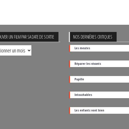
UVER UN FILM PAR SA DATE DE SORTIE
NOS DERNIÈRES CRITIQUES
uver
Les meutes
Réparer les vivants
Pupille
Intouchables
Les enfants vont bien