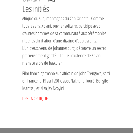
0
Les initiés
Afrique du sud, montagnes du Cap Oriental. Comme
tous les ans, Xolani, ouvrier solitaire, participe avec
d’autres hommes de sa communauté aux cérémonies
rituelles d’initiation d’une dizaine d’adolescents.
L’un d’eux, venu de Johannesburg, découvre un secret
précieusement gardé… Toute l’existence de Xolani
menace alors de basculer.
Film franco-germano-sud africain de John Trengove, sorti
en France le 19 avril 2017, avec Nakhane Touré, Bongile
Mantsai, et Niza Jay Ncoyini
LIRE LA CRITIQUE