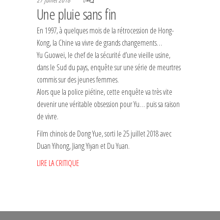
0
Une pluie sans fin
En 1997, à quelques mois de la rétrocession de Hong-
Kong, la Chine va vivre de grands changements…
Yu Guowei, le chef de la sécurité d’une vieille usine,
dans le Sud du pays, enquête sur une série de meurtres
commis sur des jeunes femmes.
Alors que la police piétine, cette enquête va très vite
devenir une véritable obsession pour Yu… puis sa raison
de vivre.
Film chinois de Dong Yue, sorti le 25 juillet 2018 avec
Duan Yihong, Jiang Yiyan et Du Yuan.
LIRE LA CRITIQUE