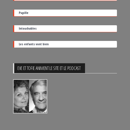
de
sortie
Pupille
Intouchables
Les enfants vont bien
EVE ET TOFIE ANIMENT LE SITE ET LE PODCAST