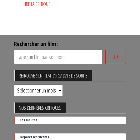
LIRE LA CRITIQUE
Rechercher un film :
RETROUVER UN FILM PAR SA DATE DE SORTIE
Retrouver
un
film
NOS DERNIÈRES CRITIQUES
par
Les meutes
sa
date
Réparer les vivants