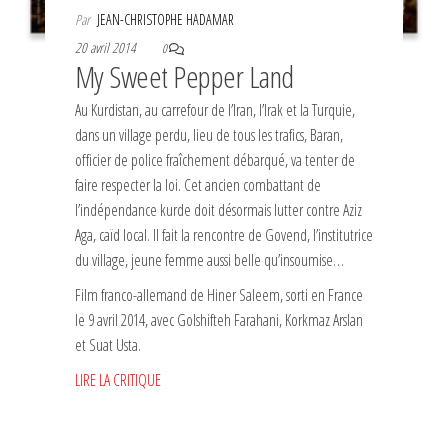
Par
JEAN-CHRISTOPHE HADAMAR
20 avril 2014
0
My Sweet Pepper Land
Au Kurdistan, au carrefour de l’Iran, l’Irak et la Turquie,
dans un village perdu, lieu de tous les trafics, Baran,
officier de police fraîchement débarqué, va tenter de
faire respecter la loi. Cet ancien combattant de
l’indépendance kurde doit désormais lutter contre Aziz
Aga, caïd local. Il fait la rencontre de Govend, l’institutrice
du village, jeune femme aussi belle qu’insoumise…
Film franco-allemand de Hiner Saleem, sorti en France
le 9 avril 2014, avec Golshifteh Farahani, Korkmaz Arslan
et Suat Usta.
LIRE LA CRITIQUE