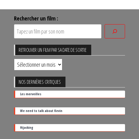
Rechercher un film :
RETROUVER UN FILM PAR SA DATE DE SORTIE
Retrouver
un
film
NOS DERNIÈRES CRITIQUES
par
Les merveilles
sa
date
We need to talk about Kevin
de
sortie
Hijacking