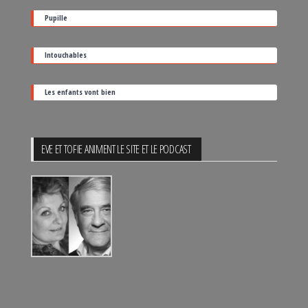
sortie
Pupille
Intouchables
Les enfants vont bien
EVE ET TOFIE ANIMENT LE SITE ET LE PODCAST