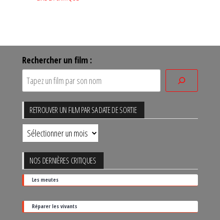
Rechercher un film :
RETROUVER UN FILM PAR SA DATE DE SORTIE
Retrouver
un
film
NOS DERNIÈRES CRITIQUES
par
Les meutes
sa
date
Réparer les vivants
de