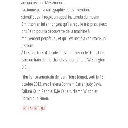
ans qui rêve de Miss América.
Passionné par la cartographie et les inventions
scientifiques, il reçoit un appel inattendu du musée
Smithsonian lui annonçant qu’il a reçu le très prestigieux
prix Baird pour la découverte de la machine à
mouvement perpétuel, et qu’il est invité à venir faire un
discours.
À l’insu de tous, il décide alors de traverser les États-Unis
dans un train de marchandises pour joindre Washington
D.C…
Film franco-américain de Jean-Pierre Jeunet, sorti le 16
octobre 2013, avec Helena Bonham Carter, Judy Davis,
Callum Keith Rennie, Kyle Catlett, Niamh Wilson et
Dominique Pinon.
LIRE LA CRITIQUE