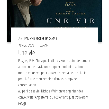
Par
JEAN-CHRISTOPHE HADAMAR
13 mars 2024
Non
Une vie
Prague, 1938. Alors que la ville est sur le point de tomber
aux mains des nazis, un banquier londonien va tout
mettre en œuvre pour sauver des centaines d’enfants
promis à une mort certaine dans les camps de
concentration.
Au péril de sa vie, Nicholas Winton va organiser des
convois vers l’Angleterre, où 669 enfants juifs trouveront
refuge.