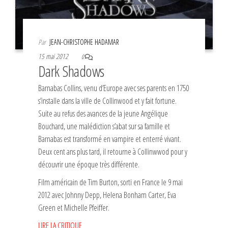
Par
JEAN-CHRISTOPHE HADAMAR
15 mai 2012
0
Dark Shadows
Barnabas Collins, venu d’Europe avec ses parents en 1750
s’installe dans la ville de Collinwood et y fait fortune.
Suite au refus des avances de la jeune Angélique
Bouchard, une malédiction s’abat sur sa famille et
Barnabas est transformé en vampire et enterré vivant.
Deux cent ans plus tard, il retourne à Collinwwod pour y
découvrir une époque très différente.
Film américain de Tim Burton, sorti en France le 9 mai
2012 avec Johnny Depp, Helena Bonham Carter, Eva
Green et Michelle Pfeiffer.
LIRE LA CRITIQUE