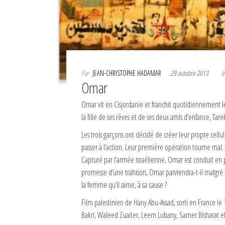
Par
JEAN-CHRISTOPHE HADAMAR
29 octobre 2013
0
Omar
Omar vit en Cisjordanie et franchit quotidiennement l
la fille de ses rêves et de ses deux amis d’enfance, Tar
Les trois garçons ont décidé de créer leur propre cellul
passer à l’action. Leur première opération tourne mal.
Capturé par l’armée israélienne, Omar est conduit en p
promesse d’une trahison, Omar parviendra-t-il malgré to
la femme qu’il aime, à sa cause ?
Film palestinien de Hany Abu-Assad, sorti en France le
Bakri, Waleed Zuaiter, Leem Lubany, Samer Bisharat e