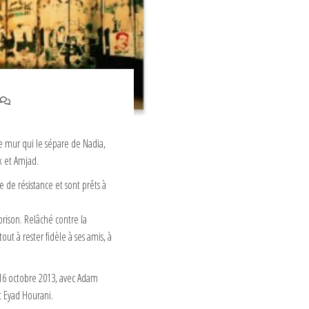
e mur qui le sépare de Nadia,
ek et Amjad.
e de résistance et sont prêts à
rison. Relâché contre la
ut à rester fidèle à ses amis, à
 16 octobre 2013, avec Adam
t Eyad Hourani.