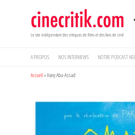
Aller
au
contenu
Le site indépendant des critiques de films et des fans de ciné
A PROPOS
NOS INTERVIEWS
NOTRE PODCAST HE
Accueil
»
Hany Abu-Assad