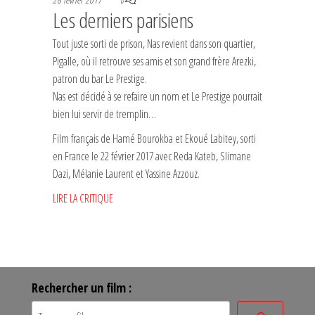
0
Les derniers parisiens
Tout juste sorti de prison, Nas revient dans son quartier,
Pigalle, où il retrouve ses amis et son grand frère Arezki,
patron du bar Le Prestige.
Nas est décidé à se refaire un nom et Le Prestige pourrait
bien lui servir de tremplin…
Film français de Hamé Bourokba et Ekoué Labitey, sorti
en France le 22 février 2017 avec Reda Kateb, Slimane
Dazi, Mélanie Laurent et Yassine Azzouz.
LIRE LA CRITIQUE
Rechercher un film :