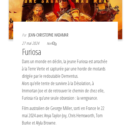
Par
JEAN-CHRISTOPHE HADAMAR
27 mai 2024
Non
Furiosa
Dans un monde en déclin, la jeune Furiosa est arrachée
à la Terre Verte et capturée par une horde de motards
dirigée par le redoutable Dementus.
Alors qu’elle tente de survivre à la Désolation, à
Immortan Joe et de retrouver le chemin de chez elle,
Furiosa n’a qu’une seule obsession : la vengeance.
Film australien de George Miller, sorti en France le 22
mai 2024 avec Anya Taylor-Joy, Chris Hemsworth, Tom
Burke et Alyla Browne.