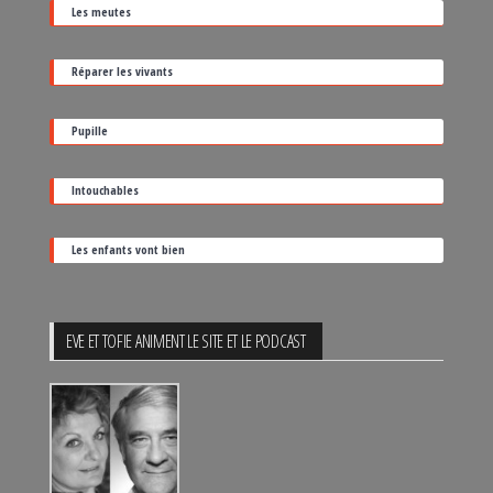
Les meutes
sa
date
Réparer les vivants
de
sortie
Pupille
Intouchables
Les enfants vont bien
EVE ET TOFIE ANIMENT LE SITE ET LE PODCAST