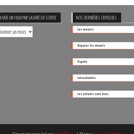
UVER UN FILM PAR SA DATE DE SORTIE
NOS DERNIÈRES CRITIQUES
uver
Les meutes
Réparer les vivants
Pupille
Intouchables
Les enfants vont bien