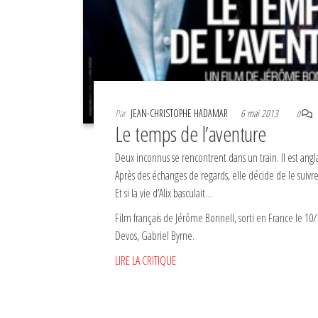
Par
JEAN-CHRISTOPHE HADAMAR
6 mai 2013
0
Le temps de l’aventure
Deux inconnus se rencontrent dans un train. Il est anglais
Après des échanges de regards, elle décide de le suivre
Et si la vie d’Alix basculait…
Film français de Jérôme Bonnell, sorti en France le 
Devos, Gabriel Byrne.
LIRE LA CRITIQUE