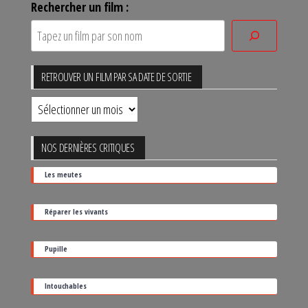
Rechercher un film :
RETROUVER UN FILM PAR SA DATE DE SORTIE
Retrouver
un
film
NOS DERNIÈRES CRITIQUES
par
Les meutes
sa
date
Réparer les vivants
de
sortie
Pupille
Intouchables