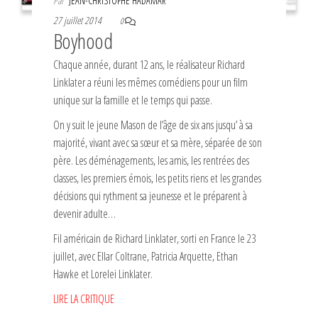
Par
JEAN-CHRISTOPHE HADAMAR
27 juillet 2014
0
Boyhood
Chaque année, durant 12 ans, le réalisateur Richard
Linklater a réuni les mêmes comédiens pour un film
unique sur la famille et le temps qui passe.
On y suit le jeune Mason de l’âge de six ans jusqu’ à sa
majorité, vivant avec sa sœur et sa mère, séparée de son
père. Les déménagements, les amis, les rentrées des
classes, les premiers émois, les petits riens et les grandes
décisions qui rythment sa jeunesse et le préparent à
devenir adulte…
Fil américain de Richard Linklater, sorti en France le 23
juillet, avec Ellar Coltrane, Patricia Arquette, Ethan
Hawke et Lorelei Linklater.
LIRE LA CRITIQUE