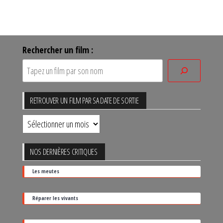
Rechercher un film :
RETROUVER UN FILM PAR SA DATE DE SORTIE
Retrouver
un
film
NOS DERNIÈRES CRITIQUES
par
Les meutes
sa
date
Réparer les vivants
de
sortie