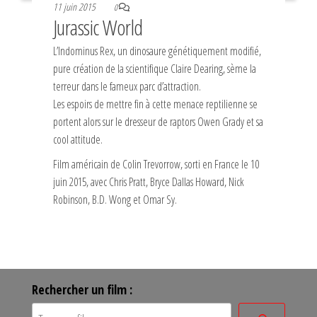
11 juin 2015
0
Jurassic World
L’Indominus Rex, un dinosaure génétiquement modifié,
pure création de la scientifique Claire Dearing, sème la
terreur dans le fameux parc d’attraction.
Les espoirs de mettre fin à cette menace reptilienne se
portent alors sur le dresseur de raptors Owen Grady et sa
cool attitude.
Film américain de Colin Trevorrow, sorti en France le 10
juin 2015, avec Chris Pratt, Bryce Dallas Howard, Nick
Robinson, B.D. Wong et Omar Sy.
Rechercher un film :