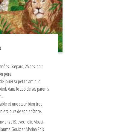
nées, Gaspard, 25 ans, doit
on père.
de jouer sa petite amie le
pieds dans le zoo de ses parents
ir…
nable et une sœur bien trop
erniers jours de son enfance.
anvier 2018, avec Félix Moati,
illaume Gouix et Marina Foïs.