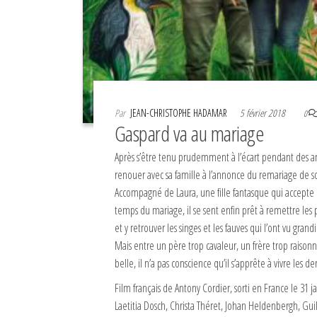
Par
JEAN-CHRISTOPHE HADAMAR
5 février 2018
0
Gaspard va au mariage
Après s’être tenu prudemment à l’écart pendant des an
renouer avec sa famille à l’annonce du remariage de s
Accompagné de Laura, une fille fantasque qui accepte 
temps du mariage, il se sent enfin prêt à remettre les 
et y retrouver les singes et les fauves qui l’ont vu grand
Mais entre un père trop cavaleur, un frère trop raison
belle, il n’a pas conscience qu’il s’apprête à vivre les d
Film français de Antony Cordier, sorti en France le 31 j
Laetitia Dosch, Christa Théret, Johan Heldenbergh, Gu