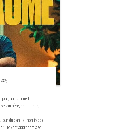
0
Un jour, un homme fait irruption
rouve son père, en planque,
autour du clan. La mort frappe.
t fille vont apprendre à se