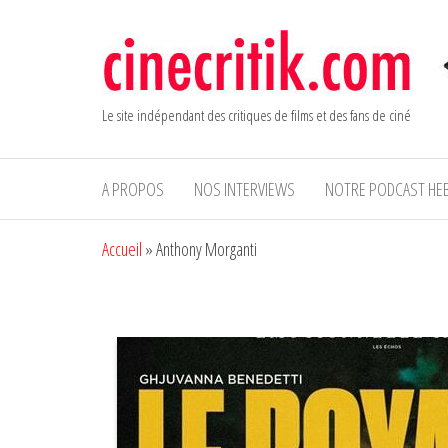
Aller
au
contenu
Le site indépendant des critiques de films et des fans de ciné
A PROPOS
NOS INTERVIEWS
NOTRE PODCAST HE
Accueil
»
Anthony Morganti