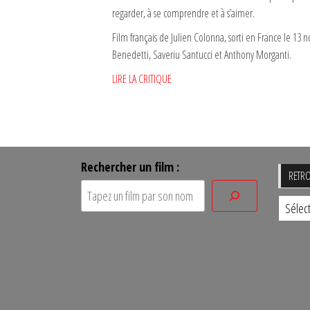
regarder, à se comprendre et à s’aimer.
Film français de Julien Colonna, sorti en France le 1
Benedetti, Saveriu Santucci et Anthony Morganti.
LIRE LA CRITIQUE
Rechercher un film :
RETRO
Retro
un
film
par
sa
date