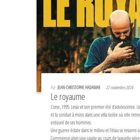
Par
JEAN-CHRISTOPHE HADAMAR
22 novembre 2024
Le royaume
Corse, 1995. Lesia vit son premier été d’adolescente. 
et la conduit à moto dans une villa isolée où elle ret
entouré de ses hommes.
Une guerre éclate dans le milieu et l’étau se resserre 
Commence alors une cavale au cours de laquelle père e