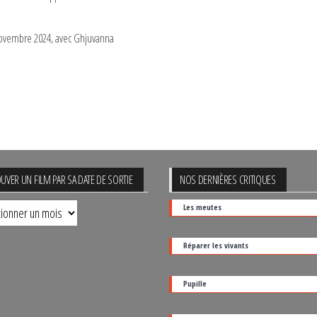
3 novembre 2024, avec Ghjuvanna
UVER UN FILM PAR SA DATE DE SORTIE
NOS DERNIÈRES CRITIQUES
uver
Les meutes
Réparer les vivants
Pupille