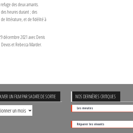
e refuge des deux amants.
t des heures durant ; des
e littérature, et de fidélité à
e 29 décembre 2021 avec Denis
 Devos et Rebecca Marder.
UVER UN FILM PAR SA DATE DE SORTIE
NOS DERNIÈRES CRITIQUES
uver
Les meutes
Réparer les vivants