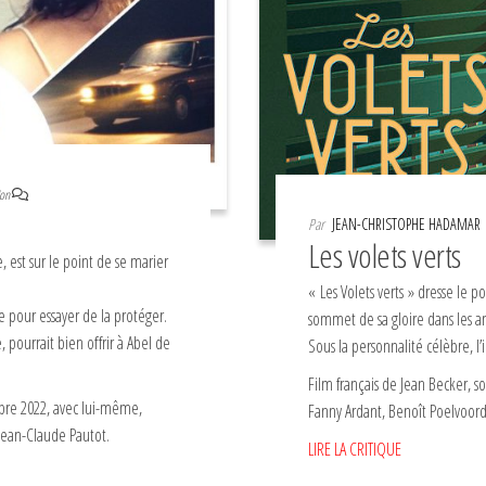
on
Par
JEAN-CHRISTOPHE HADAMAR
Les volets verts
 est sur le point de se marier
« Les Volets verts » dresse le p
e pour essayer de la protéger.
sommet de sa gloire dans les a
pourrait bien offrir à Abel de
Sous la personnalité célèbre, l
Film français de Jean Becker, s
tobre 2022, avec lui-même,
Fanny Ardant, Benoît Poelvoord
Jean-Claude Pautot.
LIRE LA CRITIQUE