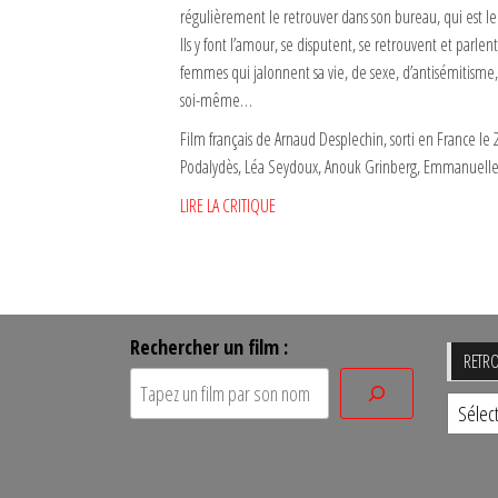
régulièrement le retrouver dans son bureau, qui est l
Ils y font l’amour, se disputent, se retrouvent et parlen
femmes qui jalonnent sa vie, de sexe, d’antisémitisme, d
soi-même…
Film français de Arnaud Desplechin, sorti en France l
Podalydès, Léa Seydoux, Anouk Grinberg, Emmanuelle
LIRE LA CRITIQUE
Rechercher un film :
RETRO
Retro
un
film