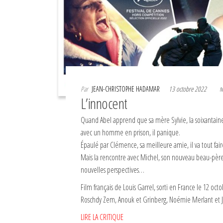
Par
JEAN-CHRISTOPHE HADAMAR
13 octobre 2022
N
L’innocent
Quand Abel apprend que sa mère Sylvie, la soixantaine,
avec un homme en prison, il panique.
Épaulé par Clémence, sa meilleure amie, il va tout fair
Mais la rencontre avec Michel, son nouveau beau-père, 
nouvelles perspectives…
Film français de Louis Garrel, sorti en France le 12 oc
Roschdy Zem, Anouk et Grinberg, Noémie Merlant et 
LIRE LA CRITIQUE